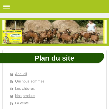
Plan du site
Accueil
Qui nous sommes
Les chévres
Nos produits
La vente